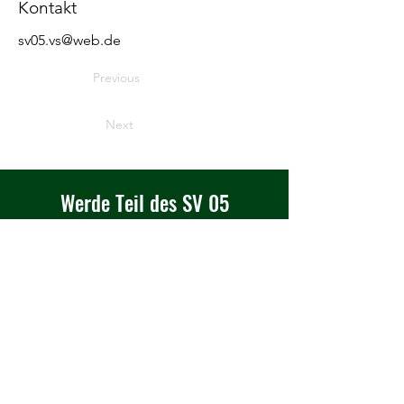
Kontakt
sv05.vs@web.de
Previous
Next
Werde Teil des SV 05
Rehbrücke e.V.
Haben Sie Interesse, als Sponsor
mit uns zu arbeiten oder in einem
unserer Teams zu spielen?
Kontakt