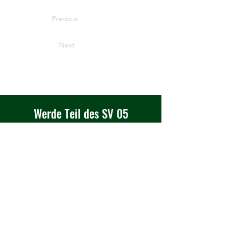
Previous
Next
Werde Teil des SV 05
Rehbrücke e.V.
Haben Sie Interesse, als Sponsor
mit uns zu arbeiten oder in einem
unserer Teams zu spielen?
Kontakt