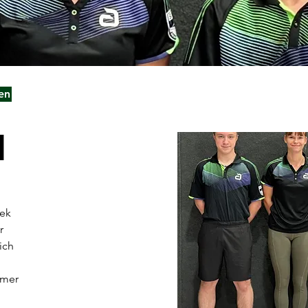
en
d
zek
r
rich
mmer