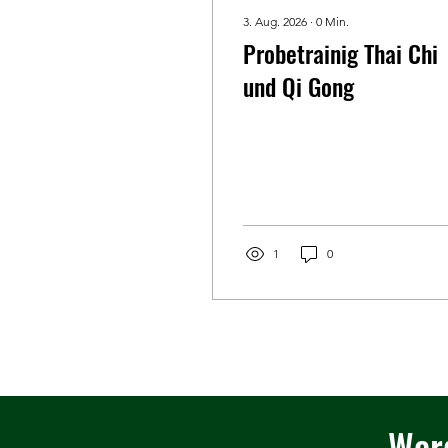
3. Aug. 2026
∙
0
Min.
Probetrainig Thai Chi
und Qi Gong
1
0
Werd