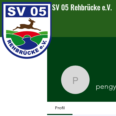
SV 05 Rehbrücke e.V.
pengy45
pengy
Profil